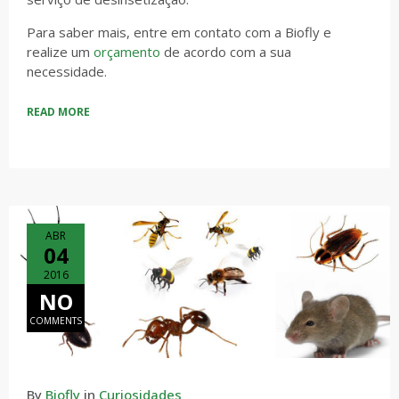
Para saber mais, entre em contato com a Biofly e
realize um
orçamento
de acordo com a sua
necessidade.
READ MORE
ABR
04
2016
NO
COMMENTS
By
Biofly
in
Curiosidades