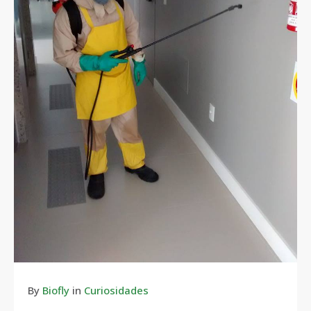
By
Biofly
in
Curiosidades