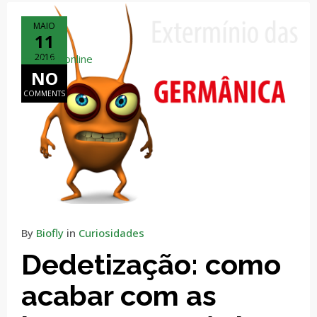
MAIO
11
2016
coc hack online
NO
COMMENTS
By
Biofly
in
Curiosidades
Dedetização: como
acabar com as