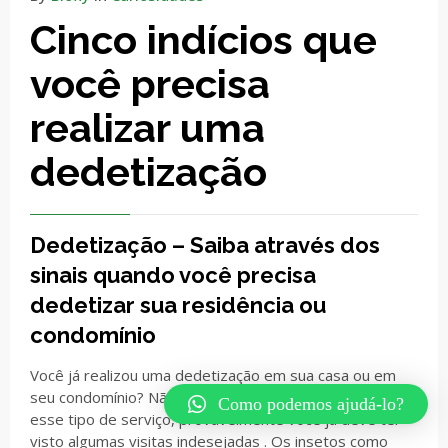
Cinco indícios que
você precisa
realizar uma
dedetização
Dedetização – Saiba através dos
sinais quando você precisa
dedetizar sua residência ou
condomínio
Você já realizou uma dedetização em sua casa ou em
seu condomínio? Não? Caso ainda não tenha realizado
Como podemos ajudá-lo?
esse tipo de serviço, provavelmente você já deve ter
visto algumas visitas indesejadas . Os insetos como