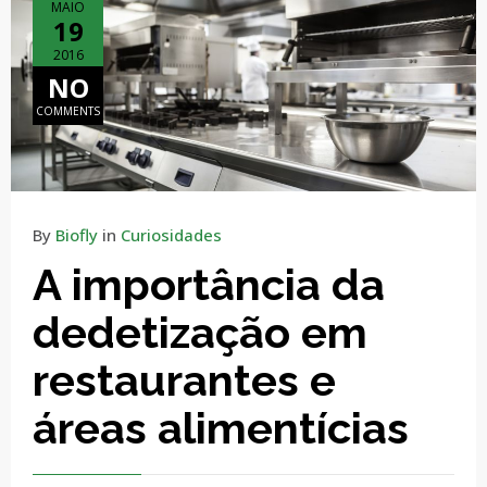
MAIO
19
2016
NO
COMMENTS
By
Biofly
in
Curiosidades
A importância da
dedetização em
restaurantes e
áreas alimentícias