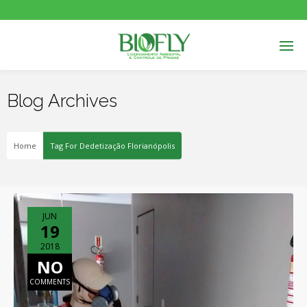
Blog Archives
Home
Tag For Dedetização Florianópolis
JUN
19
2018
NO
COMMENTS