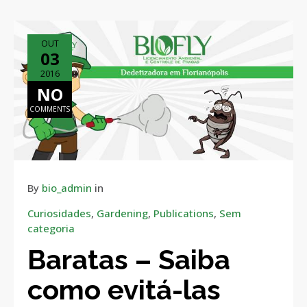
OUT
03
2016
NO
COMMENTS
By
bio_admin
in
Curiosidades
,
Gardening
,
Publications
,
Sem
categoria
Baratas – Saiba
como evitá-las