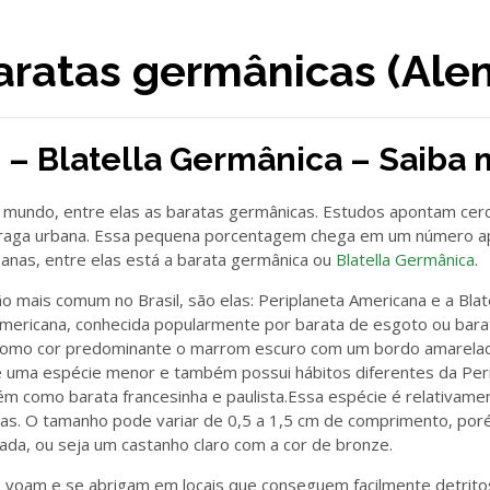
aratas germânicas (Ale
 – Blatella Germânica – Saiba 
 mundo, entre elas as baratas germânicas. Estudos apontam cer
praga urbana. Essa pequena porcentagem chega em um número a
anas, entre elas está a barata germânica ou
Blatella Germânica
.
 mais comum no Brasil, são elas: Periplaneta Americana e a Bla
mericana, conhecida popularmente por barata de esgoto ou bara
como cor predominante o marrom escuro com um bordo amarelado
é uma espécie menor e também possui hábitos diferentes da Per
 como barata francesinha e paulista.Essa espécie é relativame
s. O tamanho pode variar de 0,5 a 1,5 cm de comprimento, por
ada, ou seja um castanho claro com a cor de bronze.
 voam e se abrigam em locais que conseguem facilmente detritos