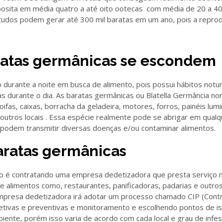
osita em média quatro a até oito ootecas com média de 20 a 4
udos podem gerar até 300 mil baratas em um ano, pois a reprod
ratas germânicas se escondem
 durante a noite em busca de alimento, pois possui hábitos notu
as durante o dia. As baratas germânicas ou Blatella Germância n
ifas, caixas, borracha da geladeira, motores, forros, painéis lum
tros locais . Essa espécie realmente pode se abrigar em qualq
 podem transmitir diversas doenças e/ou contaminar alimentos.
aratas germânicas
nto é contratando uma empresa dedetizadora que presta serviço n
 alimentos como, restaurantes, panificadoras, padarias e out
presa dedetizadora irá adotar um processo chamado CIP (Contr
retivas e preventivas e monitoramento e escolhendo pontos de is
ente, porém isso varia de acordo com cada local e grau de infe