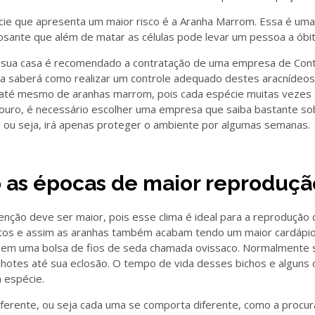
écie que apresenta um maior risco é a Aranha Marrom. Essa é u
sante que além de matar as células pode levar um pessoa a óbi
 sua casa é recomendado a contratação de uma empresa de Con
a saberá como realizar um controle adequado destes aracnídeos
e até mesmo de aranhas marrom, pois cada espécie muitas vezes
adouro, é necessário escolher uma empresa que saiba bastante s
 ou seja, irá apenas proteger o ambiente por algumas semanas.
o as épocas de maior reproduçã
nção deve ser maior, pois esse clima é ideal para a reprodução 
setos e assim as aranhas também acabam tendo um maior cardápio
 em uma bolsa de fios de seda chamada ovissaco. Normalmente 
lhotes até sua eclosão. O tempo de vida desses bichos e alguns
 espécie.
iferente, ou seja cada uma se comporta diferente, como a procur