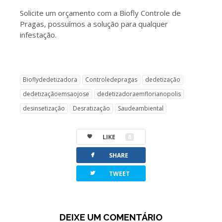
Solicite um orçamento com a Biofly Controle de
Pragas, possuímos a solução para qualquer
infestação.
Bioflydedetizadora
Controledepragas
dedetização
dedetizaçãoemsaojose
dedetizadoraemflorianopolis
desinsetização
Desratização
Saudeambiental
LIKE
8
facebook
SHARE
twitterbird
TWEET
DEIXE UM COMENTÁRIO