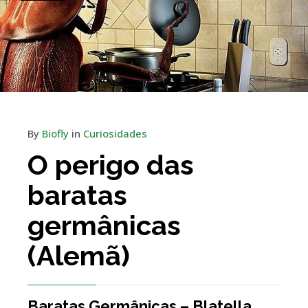
By
Biofly
in
Curiosidades
O perigo das
baratas
germânicas
(Alemã)
Baratas Germânicas – Blatella