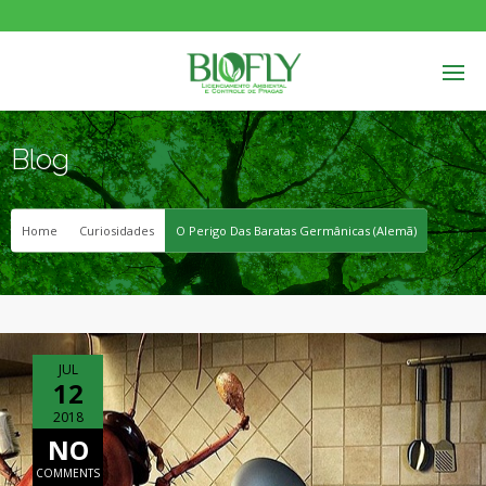
Blog
Home
Curiosidades
O Perigo Das Baratas Germânicas (Alemã)
JUL
12
2018
NO
COMMENTS