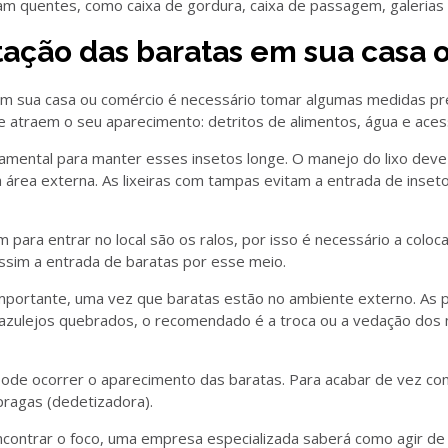
am quentes, como caixa de gordura, caixa de passagem, galerias d
tação das baratas em sua casa
 em sua casa ou comércio é necessário tomar algumas medidas pre
ue atraem o seu aparecimento: detritos de alimentos, água e aces
amental para manter esses insetos longe. O manejo do lixo deve 
na área externa. As lixeiras com tampas evitam a entrada de inse
m para entrar no local são os ralos, por isso é necessário a coloc
ssim a entrada de baratas por esse meio.
portante, uma vez que baratas estão no ambiente externo. As 
ha azulejos quebrados, o recomendado é a troca ou a vedação do
de ocorrer o aparecimento das baratas. Para acabar de vez c
ragas (dedetizadora).
 encontrar o foco, uma empresa especializada saberá como agir 