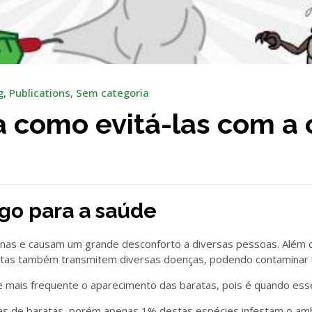
g
,
Publications
,
Sem categoria
a como evitá-las com a
go para a saúde
anas e causam um grande desconforto a diversas pessoas. Além 
ratas também transmitem diversas doenças, podendo contaminar
mais frequente o aparecimento das baratas, pois é quando esse
s de baratas, porém apenas 1% destas espécies infestam o ambi