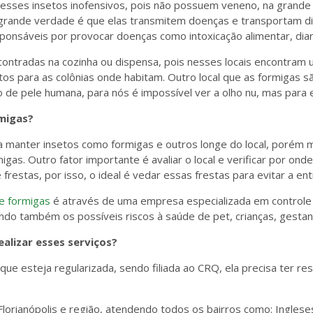
esses insetos inofensivos, pois não possuem veneno, na grande
A grande verdade é que elas transmitem doenças e transportam 
ponsáveis por provocar doenças como intoxicação alimentar, diar
ontradas na cozinha ou dispensa, pois nesses locais encontram
s para as colônias onde habitam. Outro local que as formigas sã
de pele humana, para nós é impossível ver a olho nu, mas para e
migas?
a manter insetos como formigas e outros longe do local, porém
rmigas. Outro fator importante é avaliar o local e verificar por o
restas, por isso, o ideal é vedar essas frestas para evitar a ent
e formigas
é através de uma empresa especializada em controle 
ando também os possíveis riscos à saúde de pet, crianças, gesta
lizar esses serviços?
e esteja regularizada, sendo filiada ao CRQ, ela precisa ter resp
lorianópolis e região, atendendo todos os bairros como: Ingleses,