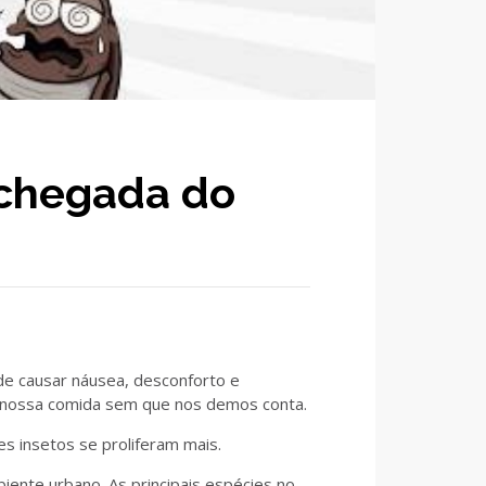
 chegada do
de causar náusea, desconforto e
 nossa comida sem que nos demos conta.
s insetos se proliferam mais.
ente urbano. As principais espécies no