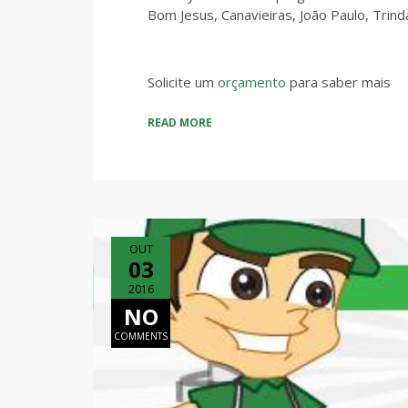
Bom Jesus, Canavieiras, João Paulo, Trin
Solicite um
orçamento
para saber mais
READ MORE
OUT
03
2016
NO
COMMENTS