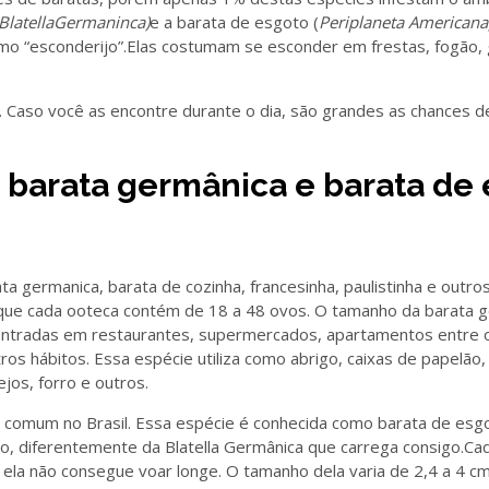
BlatellaGermaninca)
e a barata de esgoto (
Periplaneta Americana)
mo “esconderijo”.Elas costumam se esconder em frestas, fogão, g
. Caso você as encontre durante o dia, são grandes as chances 
 barata germânica e barata de
ta germanica, barata de cozinha, francesinha, paulistinha e outr
que cada ooteca contém de 18 a 48 ovos. O tamanho da barata ge
ntradas em restaurantes, supermercados, apartamentos entre o
s hábitos. Essa espécie utiliza como abrigo, caixas de papelão,
jos, forro e outros.
s comum no Brasil. Essa espécie é conhecida como barata de esg
ro, diferentemente da Blatella Germânica que carrega consigo.C
 ela não consegue voar longe. O tamanho dela varia de 2,4 a 4 