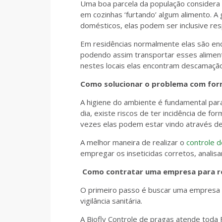
Uma boa parcela da população considera 
em cozinhas ‘furtando’ algum alimento. 
domésticos, elas podem ser inclusive res
Em residências normalmente elas são enc
podendo assim transportar esses alimento
nestes locais elas encontram descamação 
Como solucionar o problema com for
A higiene do ambiente é fundamental par
abortions
dia, existe riscos de ter incidência de fo
vezes elas podem estar vindo através de f
A melhor maneira de realizar o
controle d
empregar os inseticidas corretos, analis
Como contratar uma empresa para rea
O primeiro passo é buscar uma empresa qu
vigilância sanitária.
A Biofly Controle de pragas atende toda F