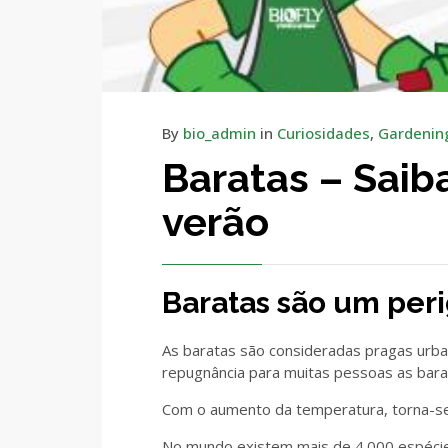
By
bio_admin
in
Curiosidades
,
Gardenin
Baratas – Saib
verão
Baratas são um peri
As baratas são consideradas pragas urb
repugnância para muitas pessoas as ba
Com o aumento da temperatura, torna-se 
No mundo existem mais de 4.000 espécie