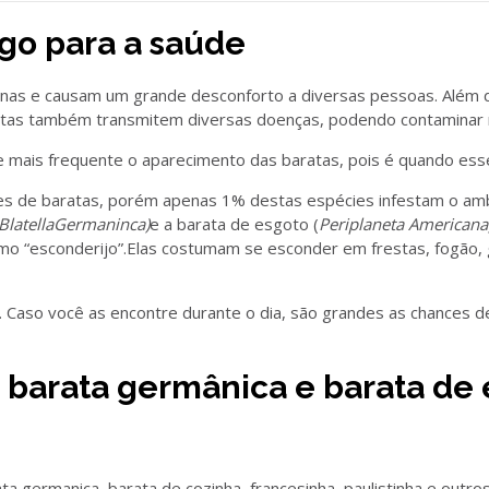
go para a saúde
anas e causam um grande desconforto a diversas pessoas. Além 
ratas também transmitem diversas doenças, podendo contaminar
mais frequente o aparecimento das baratas, pois é quando esse
s de baratas, porém apenas 1% destas espécies infestam o ambi
BlatellaGermaninca)
e a barata de esgoto (
Periplaneta Americana)
mo “esconderijo”.Elas costumam se esconder em frestas, fogão, g
. Caso você as encontre durante o dia, são grandes as chances 
 barata germânica e barata de
ta germanica, barata de cozinha, francesinha, paulistinha e outr