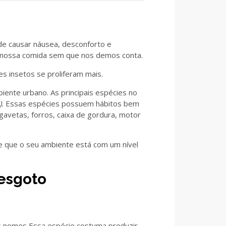
de causar náusea, desconforto e
 nossa comida sem que nos demos conta.
s insetos se proliferam mais.
ente urbano. As principais espécies no
.
Essas espécies possuem hábitos bem
avetas, forros, caixa de gordura, motor
de que o seu ambiente está com um nível
 esgoto
os nomes
.
Essa espécie costuma produzir