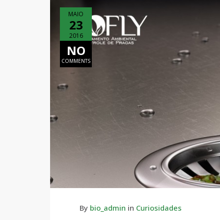
MAIO
23
2016
NO
COMMENTS
By
bio_admin
in
Curiosidades