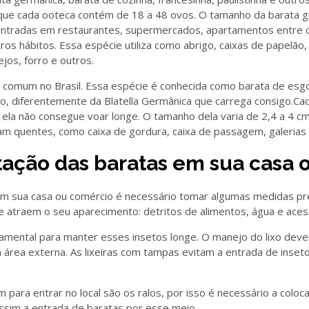
que cada ooteca contém de 18 a 48 ovos. O tamanho da barata ge
ntradas em restaurantes, supermercados, apartamentos entre o
s hábitos. Essa espécie utiliza como abrigo, caixas de papelão,
jos, forro e outros.
s comum no Brasil. Essa espécie é conhecida como barata de esg
ro, diferentemente da Blatella Germânica que carrega consigo.C
 ela não consegue voar longe. O tamanho dela varia de 2,4 a 4 
am quentes, como caixa de gordura, caixa de passagem, galerias d
tação das baratas em sua casa
 em sua casa ou comércio é necessário tomar algumas medidas pre
ue atraem o seu aparecimento: detritos de alimentos, água e aces
amental para manter esses insetos longe. O manejo do lixo deve 
na área externa. As lixeiras com tampas evitam a entrada de inse
,
2010 ford fiesta hatchback for sale
,
1999 4 de golf tdi volkswa
m para entrar no local são os ralos, por isso é necessário a coloc
ssim a entrada de baratas por esse meio.