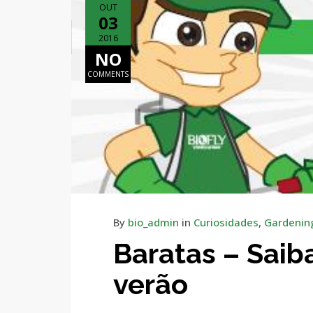
OUT
03
2016
NO
COMMENTS
By
bio_admin
in
Curiosidades
,
Gardenin
Baratas – Saib
verão