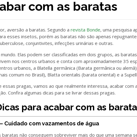
cabar com as baratas
or, aversão a baratas. Segundo a
revista Bonde
, uma pesquisa a
ra esses insetos, porém as baratas não são apenas repugnante
uberculose, conjuntivites, infecções urinárias e outras.
mundo. Elas podem ser classificadas em dois grupos, as baratas 
ue vivem nos centros urbanos e conta com aproximadamente 35 es
tros urbanos, a Blatella germânica (Barata germânica ou alemã),
s comum no Brasil), Blatta orientalis (barata oriental) e a Supell
essas pragas, vamos ao que realmente interessa, acabar com a
ão. Confira algumas dicas para se livrar dessas pragas.
Dicas para acabar com as barata
 – Cuidado com vazamentos de água
s baratas não conseguem sobreviver mais do que uma semana sem