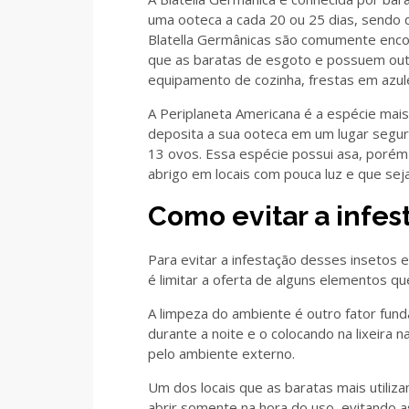
uma ooteca a cada 20 ou 25 dias, sendo 
Blatella Germânicas são comumente enco
que as baratas de esgoto e possuem outro
equipamento de cozinha, frestas em azule
A Periplaneta Americana é a espécie mai
deposita a sua ooteca em um lugar segu
13 ovos. Essa espécie possui asa, porém
abrigo em locais com pouca luz e que sej
Como evitar a infes
Para evitar a infestação desses insetos
é limitar a oferta de alguns elementos q
A limpeza do ambiente é outro fator fund
durante a noite e o colocando na lixeira 
pelo ambiente externo.
Acheter nissan qashqai occasion belgique
Um dos locais que as baratas mais utiliza
abrir somente na hora do uso, evitando a