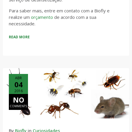
Para saber mais, entre em contato com a Biofly e
realize um
orçamento
de acordo com a sua
necessidade.
READ MORE
ABR
04
2016
NO
COMMENTS
By
Biofly
in
Curiosidades