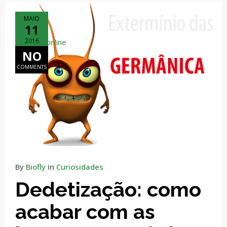
MAIO
11
2016
coc hack online
NO
COMMENTS
By
Biofly
in
Curiosidades
Dedetização: como
acabar com as