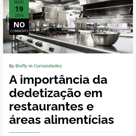
MAIO
19
2016
NO
COMMENTS
By
Biofly
in
Curiosidades
A importância da
dedetização em
restaurantes e
áreas alimentícias