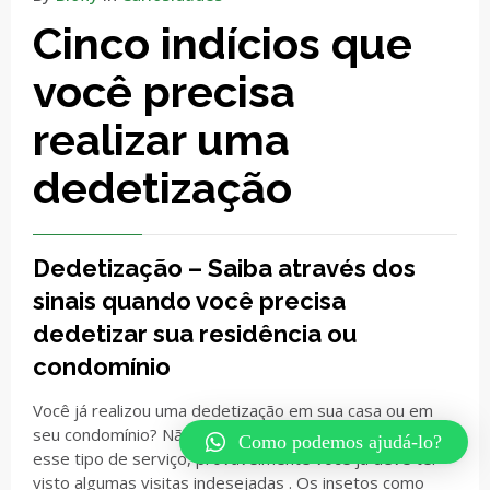
Cinco indícios que
você precisa
realizar uma
dedetização
Dedetização – Saiba através dos
sinais quando você precisa
dedetizar sua residência ou
condomínio
Você já realizou uma dedetização em sua casa ou em
seu condomínio? Não? Caso ainda não tenha realizado
Como podemos ajudá-lo?
esse tipo de serviço, provavelmente você já deve ter
visto algumas visitas indesejadas . Os insetos como