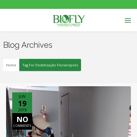
Blog Archives
Home
Tag For Dedetização Florianópolis
JUN
19
2018
NO
COMMENTS