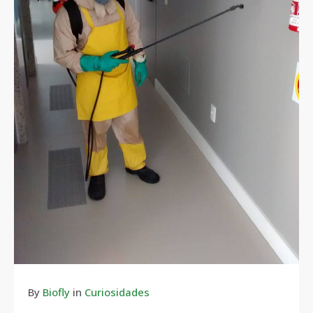
By
Biofly
in
Curiosidades