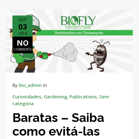
OUT
03
2016
NO
COMMENTS
By
bio_admin
in
Curiosidades
,
Gardening
,
Publications
,
Sem
categoria
Baratas – Saiba
como evitá-las