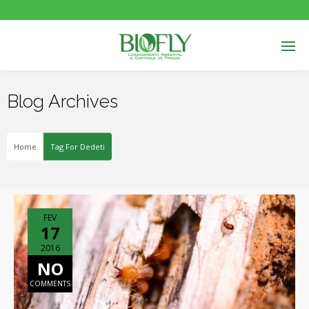
Blog Archives
Home
Tag For Dedeti
FEV
17
2016
NO
COMMENTS