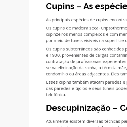
Cupins – As espéci
As principais espécies de cupins encontr
Os cupins de madeira seca (Criptotherm
cupinzeiros menos complexos e com meno
por meio de tuneis visíveis na superfíci
Os cupins subterrâneos são conhecidos pe
e 1930, provenientes de cargas contaminad
contratação de profissionais experiente
se na eliminação da rainha, a térmita mãe
condomínio ou áreas adjacentes. Eles tam
Esses cupins também atacam paredes e p
das paredes e tijolos e seus túneis pod
telefônica.
Descupinização – Co
Atualmente existem diversas técnicas para