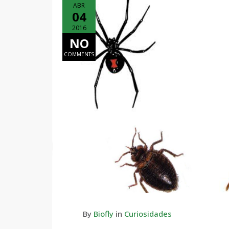
ABR
04
2016
NO
COMMENTS
By
Biofly
in
Curiosidades