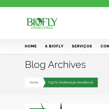
HOME
A BIOFLY
SERVIÇOS
CON
Blog Archives
Home
Tag For Dedetização Residêncial