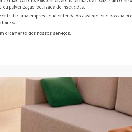
nto mais correto. Existem diversas formas de realizar um control
o ou pulverização localizada de inseticidas.
e contratar uma empresa que entenda do assunto, que possua pro
urbanas.
e um orçamento dos nossos serviços.