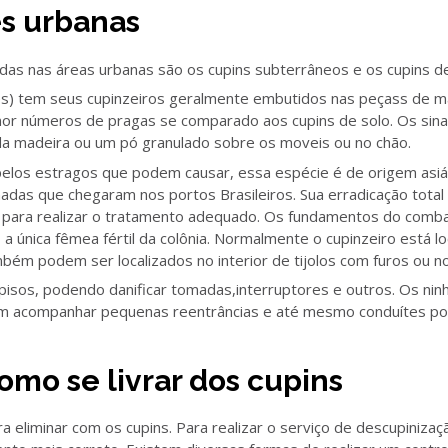
es urbanas
adas nas áreas urbanas são os cupins subterrâneos e os cupins d
es) tem seus cupinzeiros geralmente embutidos nas peçass de m
r números de pragas se comparado aos cupins de solo. Os sina
e da madeira ou um pó granulado sobre os moveis ou no chão.
los estragos que podem causar, essa espécie é de origem asiátic
as que chegaram nos portos Brasileiros. Sua erradicação total é 
s para realizar o tratamento adequado. Os fundamentos do comba
, a única fêmea fértil da colônia. Normalmente o cupinzeiro está l
bém podem ser localizados no interior de tijolos com furos ou n
isos, podendo danificar tomadas,interruptores e outros. Os nin
em acompanhar pequenas reentrâncias e até mesmo conduítes por
mo se livrar dos cupins
 eliminar com os cupins. Para realizar o serviço de descupinizaç