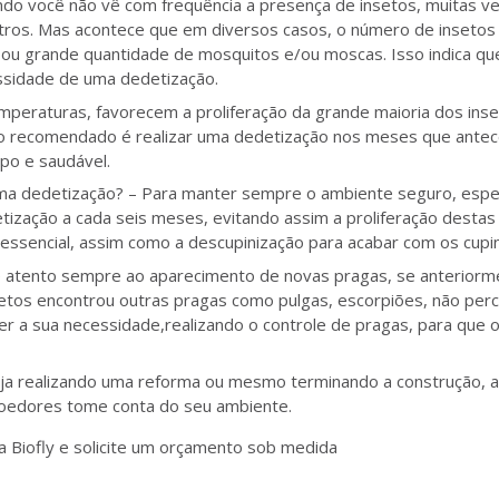
do você não vê com frequência a presença de insetos, muitas ve
utros. Mas acontece que em diversos casos, o número de insetos 
ou grande quantidade de mosquitos e/ou moscas. Isso indica qu
essidade de uma dedetização.
mperaturas, favorecem a proliferação da grande maioria dos ins
s o recomendado é realizar uma dedetização nos meses que antec
po e saudável.
 uma dedetização? – Para manter sempre o ambiente seguro, espe
tização a cada seis meses, evitando assim a proliferação destas
essencial, assim como a descupinização para acabar com os cupin
e atento sempre ao aparecimento de novas pragas, se anterior
setos encontrou outras pragas como pulgas, escorpiões, não pe
 a sua necessidade,realizando o controle de pragas, para que o
eja realizando uma reforma ou mesmo terminando a construção, 
roedores tome conta do seu ambiente.
a Biofly e solicite um orçamento sob medida