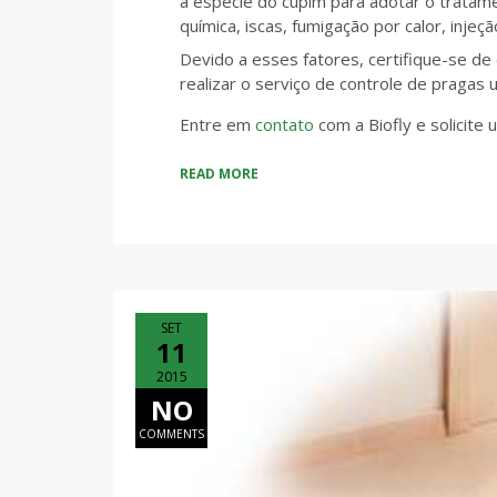
a espécie do cupim para adotar o tratame
química, iscas, fumigação por calor, injeçã
Devido a esses fatores, certifique-se d
realizar o serviço de controle de pragas 
Entre em
contato
com a Biofly e solicit
READ MORE
SET
11
2015
NO
COMMENTS