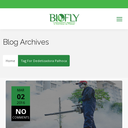
Blog Archives
Home
Tag For Dedetizadora Palhoca
MAR
02
2016
NO
COMMENTS