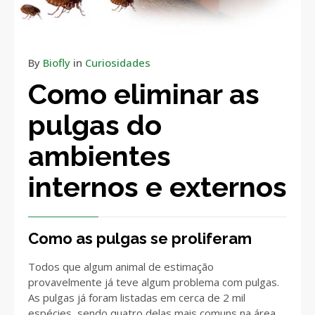
By
Biofly
in
Curiosidades
Como eliminar as
pulgas do
ambientes
internos e externos
Como as pulgas se proliferam
Todos que algum animal de estimação
provavelmente já teve algum problema com pulgas.
As pulgas já foram listadas em cerca de 2 mil
espécies, sendo quatro delas mais comuns na área