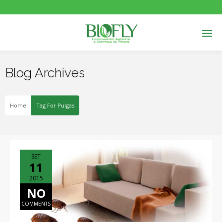
Blog Archives
Home
Tag For Pulgas
SET
11
2015
NO
COMMENTS