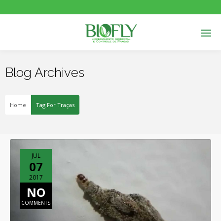
Blog Archives
Home
Tag For Traças
JUL
07
2017
NO
COMMENTS