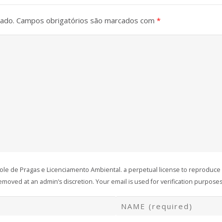
cado.
Campos obrigatórios são marcados com
*
role de Pragas e Licenciamento Ambiental. a perpetual license to reproduce
oved at an admin’s discretion. Your email is used for verification purposes 