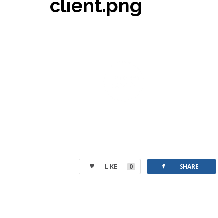
client.png
facebook
LIKE
0
SHARE