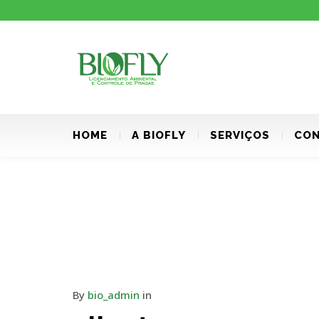
HOME
A BIOFLY
SERVIÇOS
CON
By
bio_admin
in