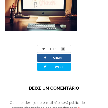
LIKE
0
facebook
SHARE
twitterbird
TWEET
DEIXE UM COMENTÁRIO
O seu endereço de e-mail não será publicado.
Campos obrigatórios são marcados com
*