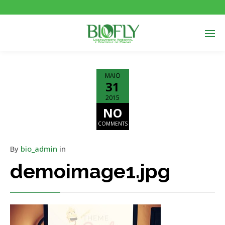
MAIO
31
2015
NO
COMMENTS
By
bio_admin
in
demoimage1.jpg