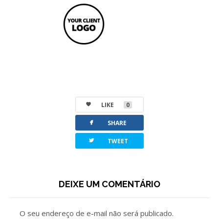
LIKE
0
facebook
SHARE
twitterbird
TWEET
DEIXE UM COMENTÁRIO
O seu endereço de e-mail não será publicado.