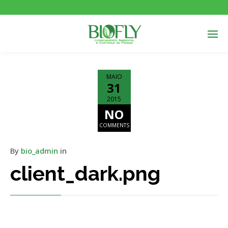
MAIO
31
2015
NO
COMMENTS
By
bio_admin
in
client_dark.png