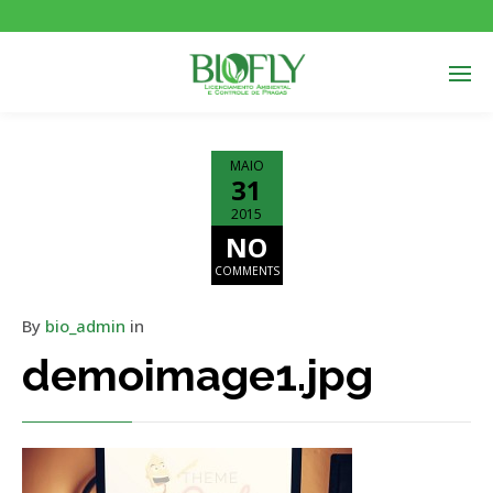
MAIO
31
2015
NO
COMMENTS
By
bio_admin
in
demoimage1.jpg