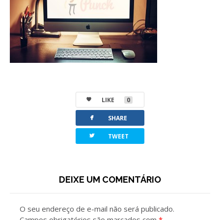
LIKE
0
facebook
SHARE
twitterbird
TWEET
DEIXE UM COMENTÁRIO
O seu endereço de e-mail não será publicado.
Campos obrigatórios são marcados com
*