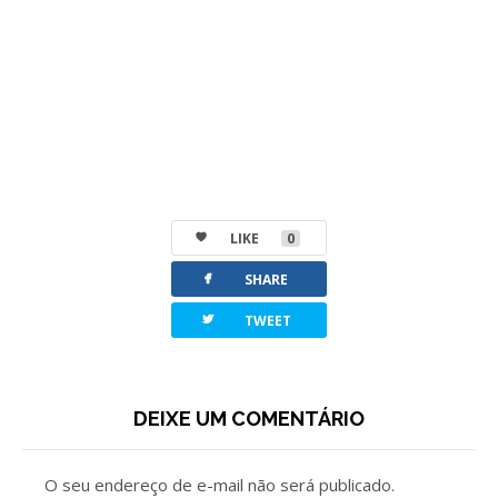
LIKE
0
facebook
SHARE
twitterbird
TWEET
DEIXE UM COMENTÁRIO
O seu endereço de e-mail não será publicado.