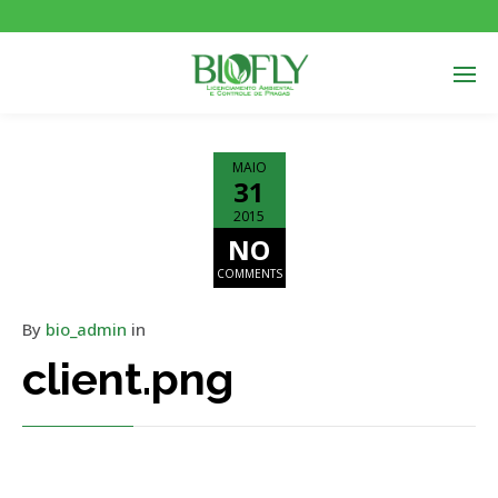
MAIO
31
2015
NO
COMMENTS
By
bio_admin
in
client.png