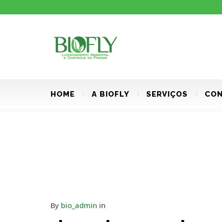
HOME
A BIOFLY
SERVIÇOS
CON
By
bio_admin
in