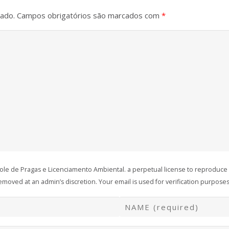
cado.
Campos obrigatórios são marcados com
*
role de Pragas e Licenciamento Ambiental. a perpetual license to reproduce
oved at an admin’s discretion. Your email is used for verification purposes 