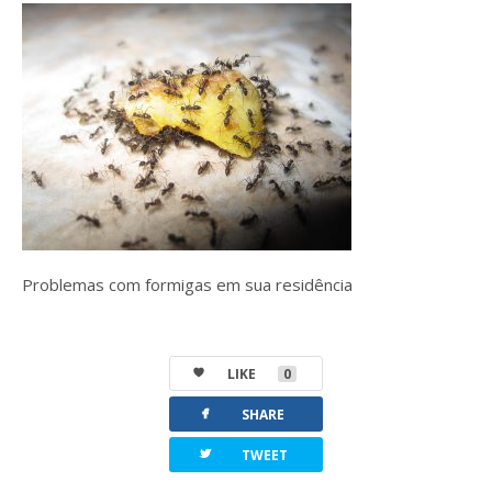
Problemas com formigas em sua residência
LIKE
0
facebook
SHARE
twitterbird
TWEET