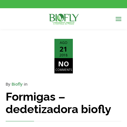
AGO
21
2018
NO
COMMENTS
By
Biofly
in
Formigas –
dedetizadora biofly