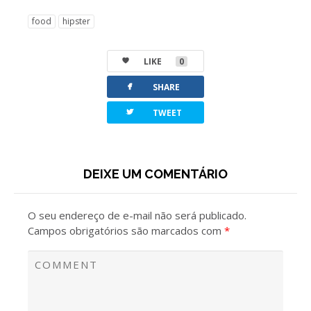
food
hipster
LIKE
0
facebook
SHARE
twitterbird
TWEET
DEIXE UM COMENTÁRIO
O seu endereço de e-mail não será publicado.
Campos obrigatórios são marcados com
*